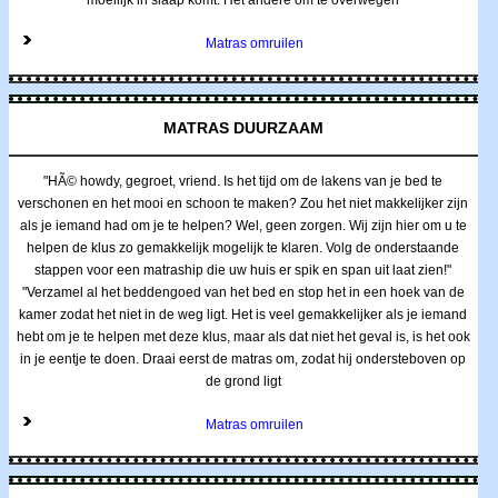
Matras omruilen
MATRAS DUURZAAM
"HÃ© howdy, gegroet, vriend. Is het tijd om de lakens van je bed te
verschonen en het mooi en schoon te maken? Zou het niet makkelijker zijn
als je iemand had om je te helpen? Wel, geen zorgen. Wij zijn hier om u te
helpen de klus zo gemakkelijk mogelijk te klaren. Volg de onderstaande
stappen voor een matraship die uw huis er spik en span uit laat zien!"
"Verzamel al het beddengoed van het bed en stop het in een hoek van de
kamer zodat het niet in de weg ligt. Het is veel gemakkelijker als je iemand
hebt om je te helpen met deze klus, maar als dat niet het geval is, is het ook
in je eentje te doen. Draai eerst de matras om, zodat hij ondersteboven op
de grond ligt
Matras omruilen